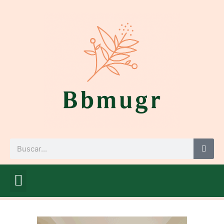
Ir
al
contenido
Buscar
Mamá me educa
Cuídate, mamá
Mamá me mima
Futuro bebé