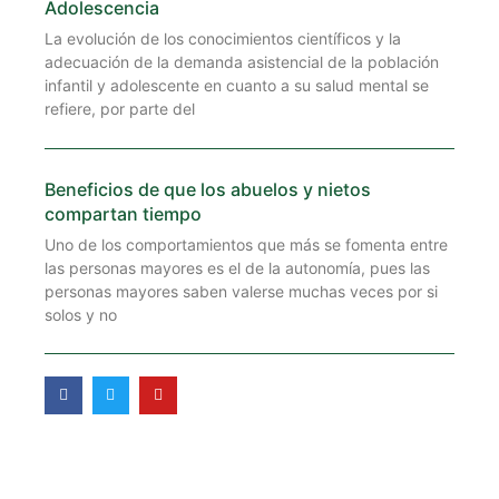
Adolescencia
La evolución de los conocimientos científicos y la
adecuación de la demanda asistencial de la población
infantil y adolescente en cuanto a su salud mental se
refiere, por parte del
Beneficios de que los abuelos y nietos
compartan tiempo
Uno de los comportamientos que más se fomenta entre
las personas mayores es el de la autonomía, pues las
personas mayores saben valerse muchas veces por si
solos y no
F
T
Y
a
w
o
c
i
u
e
t
t
b
t
u
o
e
b
o
r
e
k