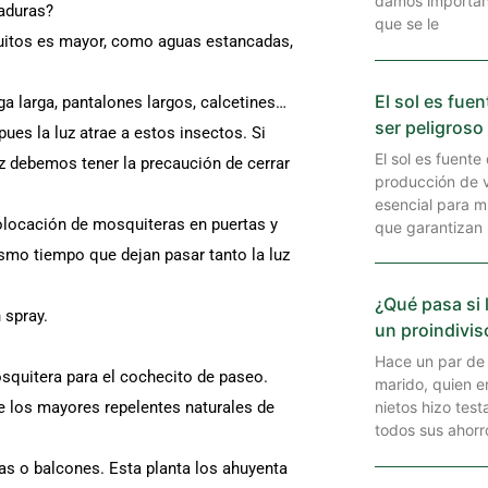
damos importanc
caduras?
que se le
quitos es mayor, como aguas estancadas,
El sol es fue
 larga, pantalones largos, calcetines…
ser peligroso
ues la luz atrae a estos insectos. Si
El sol es fuente
uz debemos tener la precaución de cerrar
producción de v
esencial para m
olocación de mosquiteras en puertas y
que garantizan
ismo tiempo que dejan pasar tanto la luz
¿Qué pasa si 
 spray.
un proindivis
Hace un par de 
squitera para el cochecito de paseo.
marido, quien e
 de los mayores repelentes naturales de
nietos hizo tes
todos sus ahorr
s o balcones. Esta planta los ahuyenta