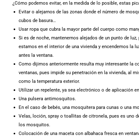
¿Cómo podemos evitar, en la medida de lo posible, estas pi
Evitar o alejarnos de las zonas donde el número de mos
cubos de basura…
Usar ropa que cubra la mayor parte del cuerpo como manga
Si es de noche, mantenernos alejados de un punto de luz, p
estamos en el interior de una vivienda y encendemos la l
antes la ventana.
Como dijimos anteriormente resulta muy interesante la c
ventanas, pues impide su penetración en la vivienda, al m
como la temperatura exterior.
Utilizar un repelente, ya sea electrónico o de aplicación en
Una pulsera antimosquitos.
En el caso de bebés, una mosquitera para cunas o una mo
Velas, loción, spray o toallitas de citronela, pues es uno
los mosquitos.
Colocación de una maceta con albahaca fresca en ventana