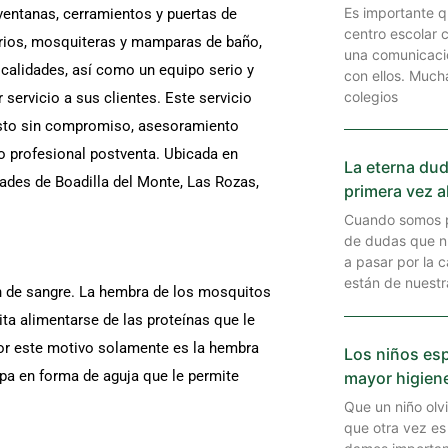
Es importante q
 ventanas, cerramientos y puertas de
centro escolar 
drios, mosquiteras y mamparas de baño,
una comunicaci
calidades, así como un equipo serio y
con ellos. Much
colegios
 servicio a sus clientes. Este servicio
uesto sin compromiso, asesoramiento
io profesional postventa. Ubicada en
La eterna dud
dades de Boadilla del Monte, Las Rozas,
primera vez a
Cuando somos p
de dudas que n
a pasar por la 
están de nuest
ón de sangre. La hembra de los mosquitos
ita alimentarse de las proteínas que le
por este motivo solamente es la hembra
Los niños es
pa en forma de aguja que le permite
mayor higien
Que un niño olvi
que otra vez es