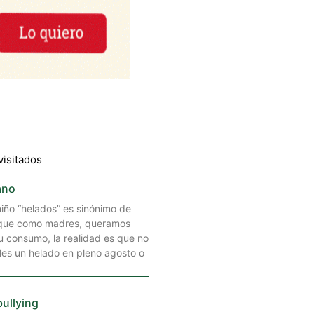
visitados
ano
niño “helados” es sinónimo de
nque como madres, queramos
u consumo, la realidad es que no
les un helado en pleno agosto o
bullying