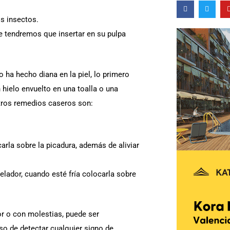
F
T
a
w
c
i
os insectos.
e
t
b
t
e tendremos que insertar en su pulpa
o
e
o
r
k
-
f
 ha hecho diana en la piel, lo primero
 hielo envuelto en una toalla o una
, otros remedios caseros son:
arla sobre la picadura, además de aliviar
elador, cuando esté fría colocarla sobre
or o con molestias, puede ser
aso de detectar cualquier signo de