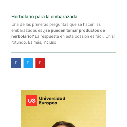
Herbolario para la embarazada
Una de las primeras preguntas que se hacen las
embarazadas es
¿se pueden tomar productos de
herbolario?
La respuesta en esta ocasión es fácil. Un sí
rotundo. Es más, incluso
F
T
Y
a
w
o
c
i
u
e
t
t
b
t
u
o
e
b
o
r
e
k
-
f