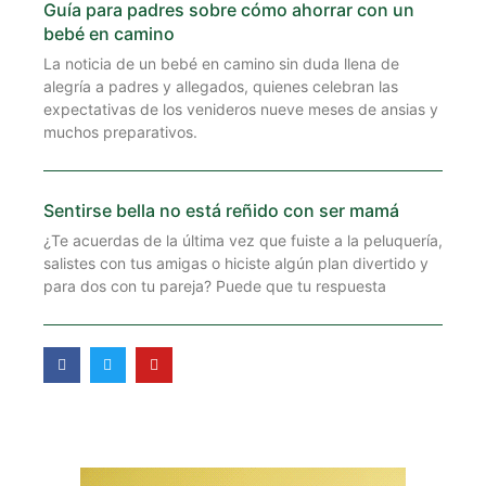
Guía para padres sobre cómo ahorrar con un
bebé en camino
La noticia de un bebé en camino sin duda llena de
alegría a padres y allegados, quienes celebran las
expectativas de los venideros nueve meses de ansias y
muchos preparativos.
Sentirse bella no está reñido con ser mamá
¿Te acuerdas de la última vez que fuiste a la peluquería,
salistes con tus amigas o hiciste algún plan divertido y
para dos con tu pareja? Puede que tu respuesta
F
T
Y
a
w
o
c
i
u
e
t
t
b
t
u
o
e
b
o
r
e
k
-