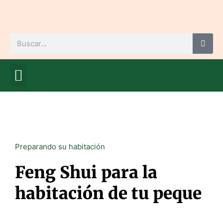
Ir
al
contenido
Buscar
Mamá me educa
Cuídate, mamá
Mamá me mima
Futuro bebé
Preparando su habitación
Feng Shui para la
habitación de tu peque