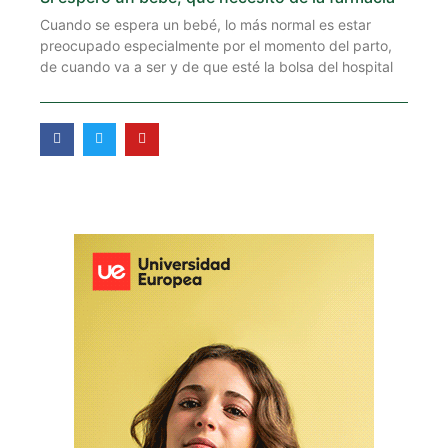
Cuando se espera un bebé, lo más normal es estar
preocupado especialmente por el momento del parto,
de cuando va a ser y de que esté la bolsa del hospital
F
T
Y
a
w
o
c
i
u
e
t
t
b
t
u
o
e
b
o
r
e
k
-
f