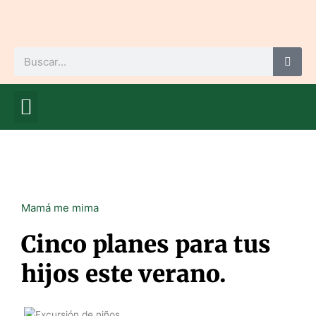
Ir
al
contenido
Buscar
Mamá me educa
Cuídate, mamá
Mamá me mima
Futuro bebé
Mamá me mima
Cinco planes para tus
hijos este verano.