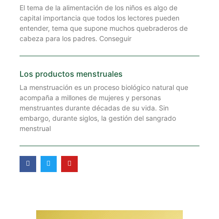
El tema de la alimentación de los niños es algo de
capital importancia que todos los lectores pueden
entender, tema que supone muchos quebraderos de
cabeza para los padres. Conseguir
Los productos menstruales
La menstruación es un proceso biológico natural que
acompaña a millones de mujeres y personas
menstruantes durante décadas de su vida. Sin
embargo, durante siglos, la gestión del sangrado
menstrual
F
T
Y
a
w
o
c
i
u
e
t
t
b
t
u
o
e
b
o
r
e
k
-