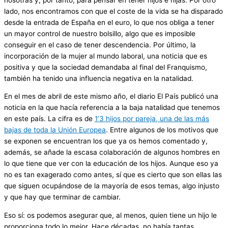
lado, nos encontramos con que el coste de la vida se ha disparado
desde la entrada de España en el euro, lo que nos obliga a tener
un mayor control de nuestro bolsillo, algo que es imposible
conseguir en el caso de tener descendencia. Por último, la
incorporación de la mujer al mundo laboral, una noticia que es
positiva y que la sociedad demandaba al final del Franquismo,
también ha tenido una influencia negativa en la natalidad.
En el mes de abril de este mismo año, el diario El País publicó una
noticia en la que hacía referencia a la baja natalidad que tenemos
en este país. La cifra es de
1’3 hijos por pareja, una de las más
bajas de toda la Unión Europea
. Entre algunos de los motivos que
se exponen se encuentran los que ya os hemos comentado y,
además, se añade la escasa colaboración de algunos hombres en
lo que tiene que ver con la educación de los hijos. Aunque eso ya
no es tan exagerado como antes, sí que es cierto que son ellas las
que siguen ocupándose de la mayoría de esos temas, algo injusto
y que hay que terminar de cambiar.
Eso sí: os podemos asegurar que, al menos, quien tiene un hijo le
proporciona todo lo mejor. Hace décadas, no había tantas