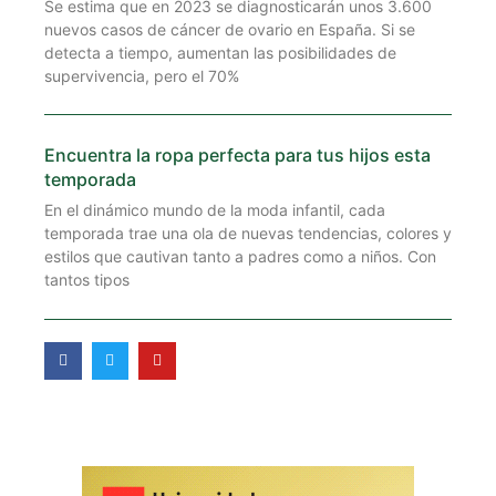
Se estima que en 2023 se diagnosticarán unos 3.600
nuevos casos de cáncer de ovario en España. Si se
detecta a tiempo, aumentan las posibilidades de
supervivencia, pero el 70%
Encuentra la ropa perfecta para tus hijos esta
temporada
En el dinámico mundo de la moda infantil, cada
temporada trae una ola de nuevas tendencias, colores y
estilos que cautivan tanto a padres como a niños. Con
tantos tipos
F
T
Y
a
w
o
c
i
u
e
t
t
b
t
u
o
e
b
o
r
e
k
-
f