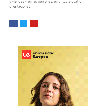
viviendas y en las personas, en virtud a cuatro
orientaciones
F
T
Y
a
w
o
c
i
u
e
t
t
b
t
u
o
e
b
o
r
e
k
-
f