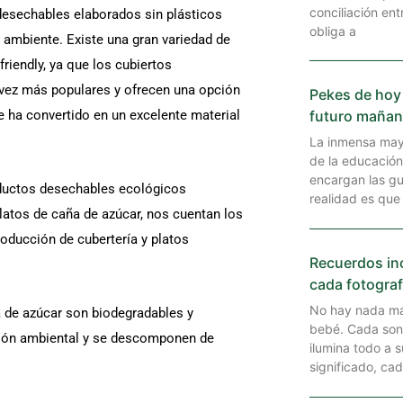
conciliación entr
desechables elaborados sin plásticos
obliga a
 ambiente. Existe una gran variedad de
riendly, ya que los cubiertos
vez más populares y ofrecen una opción
Pekes de hoy
 ha convertido en un excelente material
futuro maña
La inmensa may
de la educació
encargan las gua
oductos desechables ecológicos
realidad es que 
latos de caña de azúcar, nos cuentan los
roducción de cubertería y platos
Recuerdos in
cada fotograf
No hay nada más
ña de azúcar son biodegradables y
bebé. Cada son
ción ambiental y se descomponen de
ilumina todo a 
significado, ca