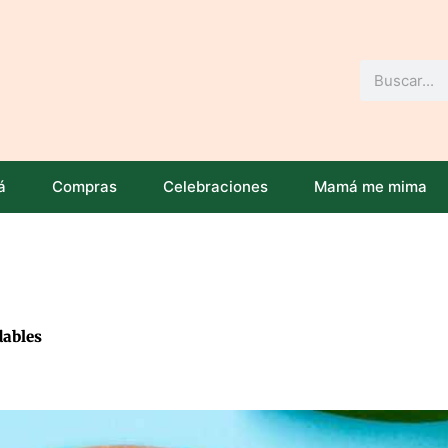
Buscar
á
Compras
Celebraciones
Mamá me mima
dables