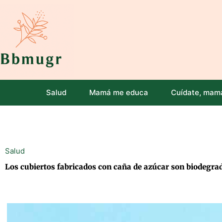
Ir
al
contenido
Salud
Mamá me educa
Cuídate, mam
Salud
Los cubiertos fabricados con caña de azúcar son biodegra