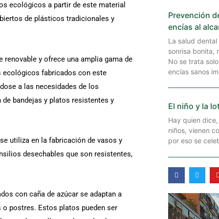
tos ecológicos a partir de este material
Prevención d
ertos de plásticos tradicionales y
encías al alc
La salud denta
sonrisa bonita, 
te renovable y ofrece una amplia gama de
No se trata solo
encías sanos i
es ecológicos fabricados con este
dose a las necesidades de los
 de bandejas y platos resistentes y
El niño y la lo
Hay quien dice, 
niños, vienen c
se utiliza en la fabricación de vasos y
por eso se cele
ensilios desechables que son resistentes,
F
T
a
w
c
i
e
t
cados con caña de azúcar se adaptan a
b
t
o
e
s o postres. Estos platos pueden ser
o
r
k