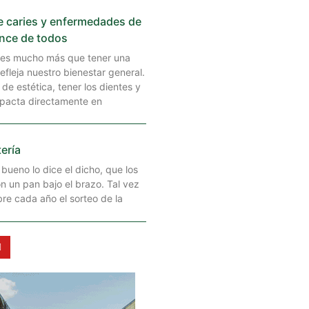
e caries y enfermedades de
ance de todos
l es mucho más que tener una
refleja nuestro bienestar general.
 de estética, tener los dientes y
mpacta directamente en
tería
bueno lo dice el dicho, que los
on un pan bajo el brazo. Tal vez
bre cada año el sorteo de la
Y
o
u
t
u
b
e