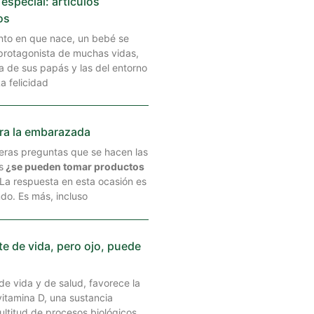
 especial: artículos
os
to en que nace, un bebé se
 protagonista de muchas vidas,
a de sus papás y las del entorno
a felicidad
ara la embarazada
eras preguntas que se hacen las
s
¿se pueden tomar productos
La respuesta en esta ocasión es
undo. Es más, incluso
nte de vida, pero ojo, puede
 de vida y de salud, favorece la
itamina D, una sustancia
ultitud de procesos biológicos