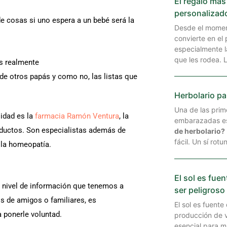
El regalo más
personalizad
 de cosas si uno espera a un bebé será la
Desde el momen
convierte en el
especialmente l
que les rodea. L
ás realmente
 de otros papás y como no, las listas que
Herbolario p
Una de las prim
idad es la
farmacia Ramón Ventura
, la
embarazadas e
oductos. Son especialistas además de
de herbolario?
fácil. Un sí rot
 la homeopatía.
El sol es fue
n nivel de información que tenemos a
ser peligroso
s de amigos o familiares, es
El sol es fuente
 ponerle voluntad.
producción de v
esencial para m