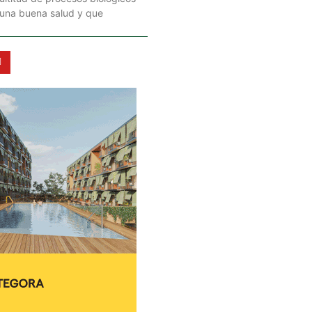
 una buena salud y que
Y
o
u
t
u
b
e