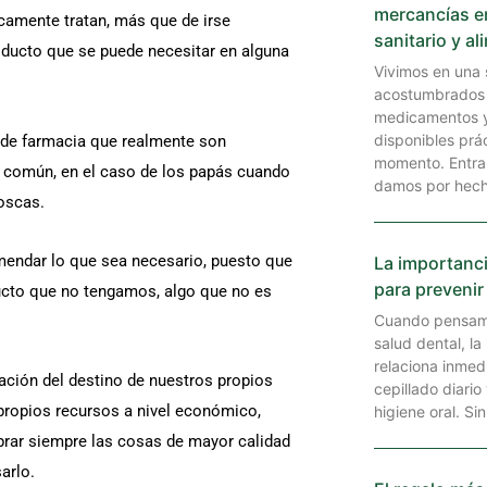
mercancías e
camente tratan, más que de irse
sanitario y al
roducto que se puede necesitar en alguna
Vivimos en una
acostumbrados 
medicamentos y
disponibles prá
 de farmacia que realmente son
momento. Entra
s común, en el caso de los papás cuando
damos por hech
oscas.
mendar lo que sea necesario, puesto que
La importanci
para prevenir
ucto que no tengamos, algo que no es
Cuando pensam
salud dental, l
relaciona inmed
ación del destino de nuestros propios
cepillado diario
propios recursos a nivel económico,
higiene oral. Sin
rar siempre las cosas de mayor calidad
arlo.