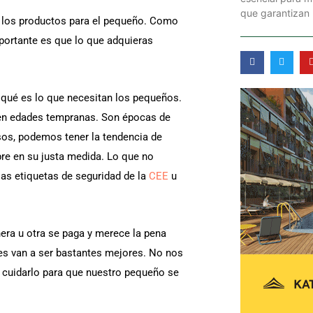
que garantizan
s los productos para el pequeño. Como
portante es que lo que adquieras
F
T
a
w
c
i
e
t
b
t
 qué es lo que necesitan los pequeños.
o
e
o
r
 en edades tempranas. Son épocas de
k
-
sos, podemos tener la tendencia de
f
pre en su justa medida. Lo que no
as etiquetas de seguridad de la
CEE
u
era u otra se paga y merece la pena
nes van a ser bastantes mejores. No nos
cuidarlo para que nuestro pequeño se