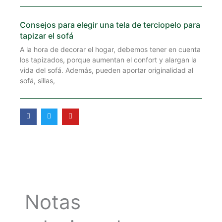
Consejos para elegir una tela de terciopelo para
tapizar el sofá
A la hora de decorar el hogar, debemos tener en cuenta
los tapizados, porque aumentan el confort y alargan la
vida del sofá. Además, pueden aportar originalidad al
sofá, sillas,
F
T
Y
a
w
o
c
i
u
e
t
t
b
t
u
o
e
b
o
r
e
k
-
f
Notas