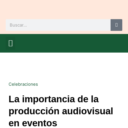
Ir
al
contenido
Buscar
Mamá me educa
Cuídate, mamá
Mamá me mima
Futuro bebé
Celebraciones
La importancia de la
producción audiovisual
en eventos