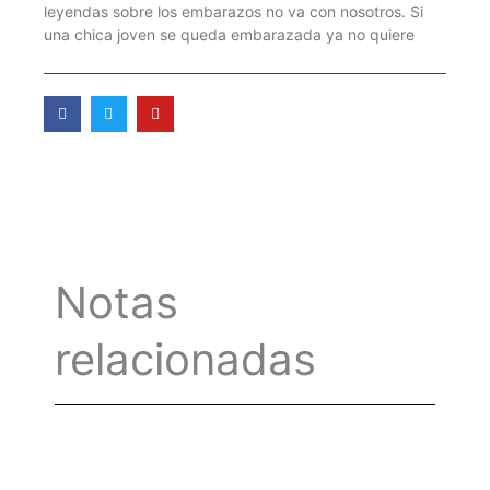
leyendas sobre los embarazos no va con nosotros. Si
una chica joven se queda embarazada ya no quiere
F
T
Y
a
w
o
c
i
u
e
t
t
b
t
u
o
e
b
o
r
e
k
-
f
Notas
relacionadas