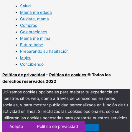
Salud
Mamá me educa
Cuídate, mamá
Compras
Celebraciones
Mamá me mima
Futuro bebé
Preparando su habitación
Mujer
Concibiendo
Política de privacidad
–
Política de
cookies
© Todos los
derechos reservados 2022
Utilizamos cookies opcionales para mejorar tu experiencia en
nuestros sitios web, como a través de conexiones en redes
sociales, y para mostrar publicidad personalizada en función de tu
actividad en línea. Si rechazas las cookies opcionales, solo se
utilizarán las cookies necesarias para prestarte nuestros servicios.
Acepto
Política de privacidad