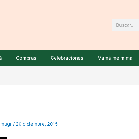
Buscar
á
Compras
Celebraciones
Mamá me mima
bmugr
/
20 diciembre, 2015