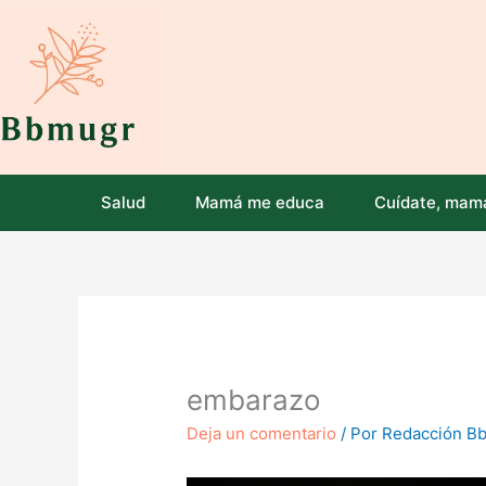
Ir
al
contenido
Salud
Mamá me educa
Cuídate, mam
embarazo
Deja un comentario
/ Por
Redacción B