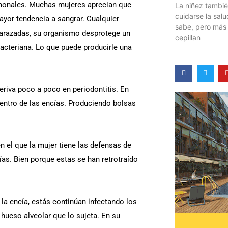
rmonales. Muchas mujeres aprecian que
La niñez tambi
cuidarse la sal
yor tendencia a sangrar. Cualquier
sabe, pero más 
mbarazadas, su organismo desprotege un
cepillan
bacteriana. Lo que puede producirle una
F
T
a
w
c
i
deriva poco a poco en periodontitis. En
e
t
b
t
 dentro de las encías. Produciendo bolsas
o
e
o
r
k
-
f
 el que la mujer tiene las defensas de
ías. Bien porque estas se han retrotraído
 la encía, estás continúan infectando los
l hueso alveolar que lo sujeta. En su