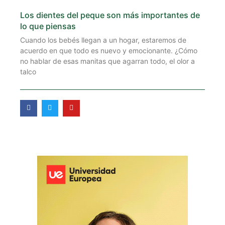
Los dientes del peque son más importantes de
lo que piensas
Cuando los bebés llegan a un hogar, estaremos de
acuerdo en que todo es nuevo y emocionante. ¿Cómo
no hablar de esas manitas que agarran todo, el olor a
talco
F
T
Y
a
w
o
c
i
u
e
t
t
b
t
u
o
e
b
o
r
e
k
-
f