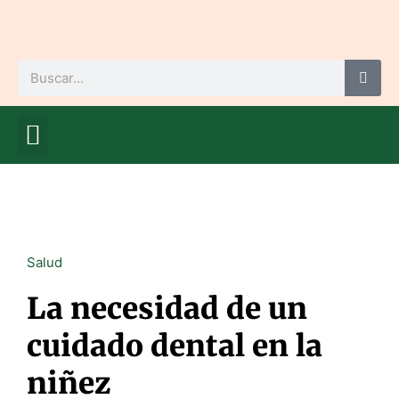
Ir
al
contenido
Buscar
Mamá me educa
Cuídate, mamá
Mamá me mima
Futuro bebé
Salud
La necesidad de un
cuidado dental en la
niñez